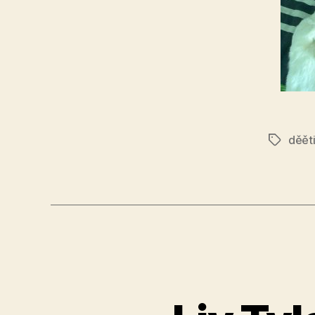
děět
Štítky