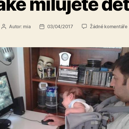
aké milujete dět
Autor:
mia
03/04/2017
Žádné komentáře
Autor
Datum
příspěvku
příspěvku