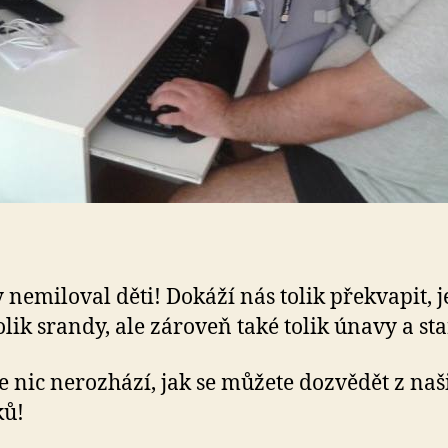
 nemiloval děti! Dokáží nás tolik překvapit, j
olik srandy, ale zároveň také tolik únavy a sta
le nic nerozhází, jak se můžete dozvědět z naš
ků!