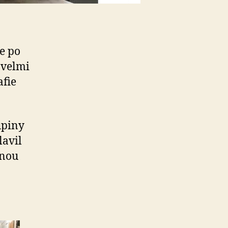
e po
 velmi
afie
upiny
lavil
lnou