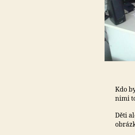
Kdo by
nimi t
Děti a
obráz