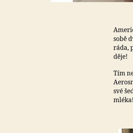
Americ
sobě d
ráda, p
děje!
Tím ne
Aerosm
své še
mléka