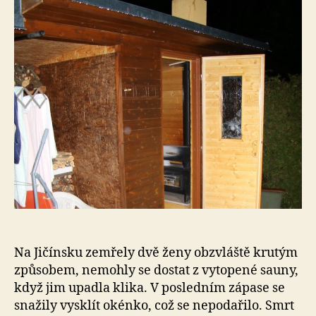
Tah
sa
zab
Pol
zve
fot
Na Jičínsku zemřely dvě ženy obzvláště krutým
způsobem, nemohly se dostat z vytopené sauny,
když jim upadla klika. V posledním zápase se
snažily vysklít okénko, což se nepodařilo. Smrt