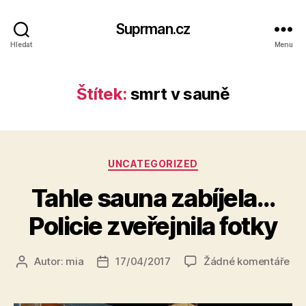
Suprman.cz
Hledat
Menu
Štítek:
smrt v sauně
Rubriky
UNCATEGORIZED
Tahle sauna zabíjela…
Policie zveřejnila fotky
u
Autor:
mia
17/04/2017
Žádné komentáře
Autor
Datum
tex
příspěvku
příspěvku
s
ná