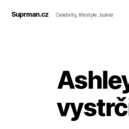
Suprman.cz
Celebrity, lifestyle, bulvár
Ashley
vystrč