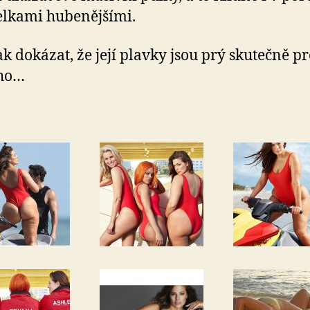
lkami hubenějšími.
ak dokázat, že její plavky jsou prý skutečně p
ého…