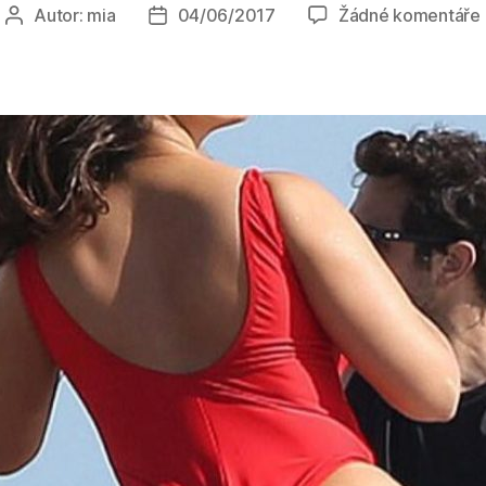
Autor:
mia
04/06/2017
Žádné komentáře
Autor
Datum
příspěvku
příspěvku