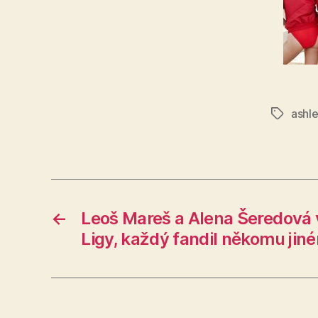
ashl
Štítky
←
Leoš Mareš a Alena Šeredová vz
Ligy, každý fandil někomu jin