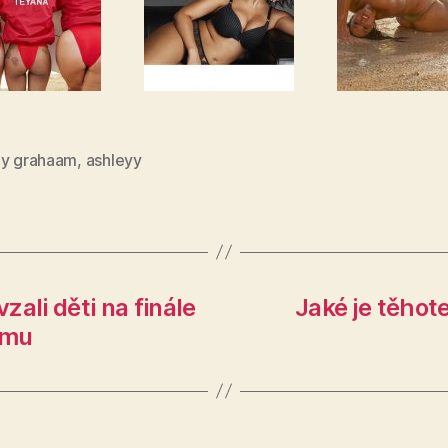
ey grahaam
,
ashleyy
ali děti na finále
Jaké je těhot
ému