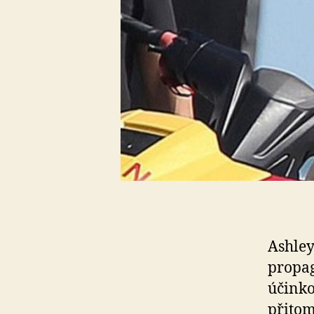
Ashley
propag
účinko
přitom