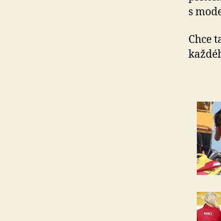
s mode
Chce t
každ