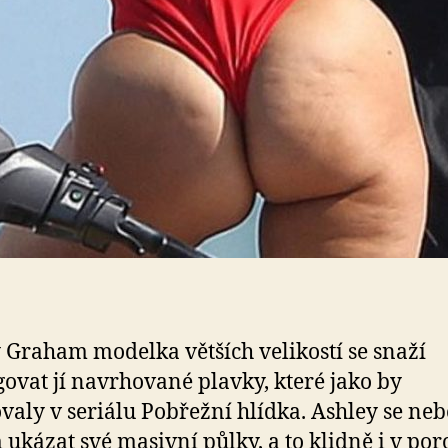
 Graham modelka větších velikostí se snaží
ovat jí navrhované plavky, které jako by
valy v seriálu Pobřežní hlídka. Ashley se neb
 ukázat své masivní půlky, a to klidně i v po