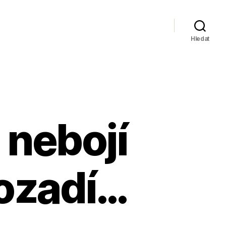
Hledat
 nebojí
pozadí…