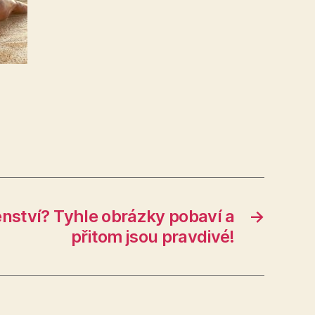
enství? Tyhle obrázky pobaví a
→
přitom jsou pravdivé!