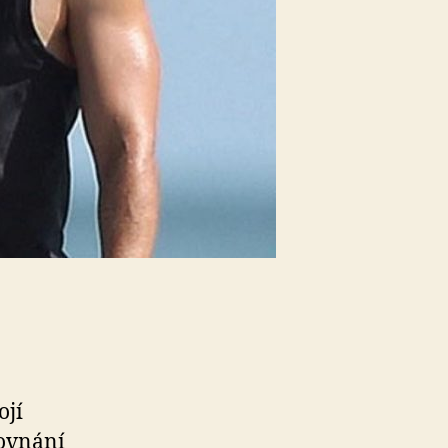
ojí
rovnání