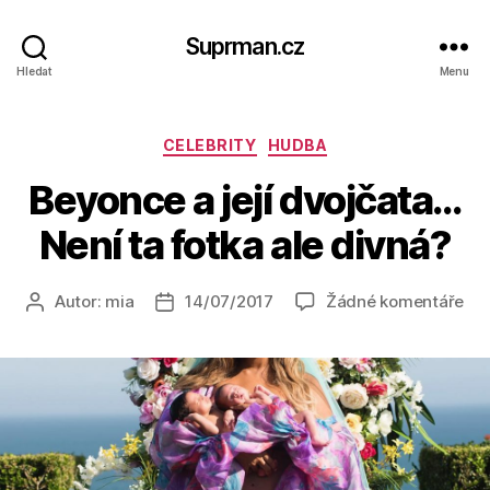
Suprman.cz
Hledat
Menu
Rubriky
CELEBRITY
HUDBA
Beyonce a její dvojčata…
Není ta fotka ale divná?
u
Autor:
mia
14/07/2017
Žádné komentáře
Autor
Datum
tex
příspěvku
příspěvku
s
ná
Be
a
její
dvo