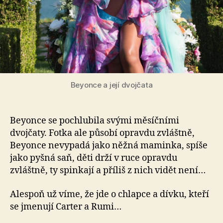
Nen
ta
fot
ale
div
Beyonce a její dvojčata
Beyonce se pochlubila svými měsíčními
dvojčaty. Fotka ale působí opravdu zvláštně,
Beyonce nevypadá jako něžná maminka, spíše
jako pyšná saň, děti drží v ruce opravdu
zvláštně, ty spinkají a příliš z nich vidět není…
Alespoň už víme, že jde o chlapce a dívku, kteří
se jmenují Carter a Rumi…