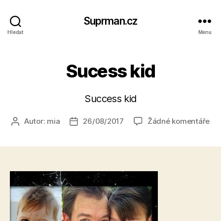
Suprman.cz
Hledat
Menu
Sucess kid
Success kid
u
Autor:
mia
26/08/2017
Žádné komentáře
Autor
Datum
tex
příspěvku
příspěvku
s
ná
Su
kid