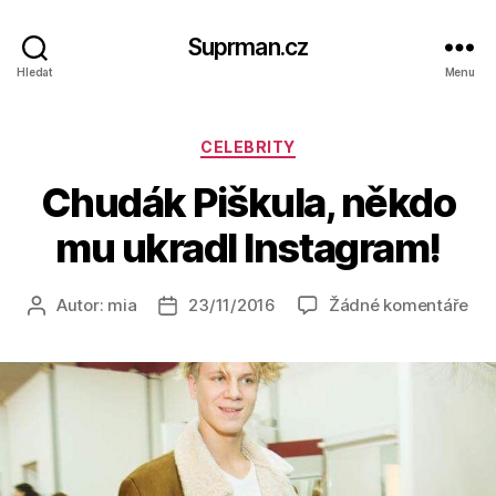
Suprman.cz
Hledat
Menu
Rubriky
CELEBRITY
Chudák Piškula, někdo
mu ukradl Instagram!
u
Autor:
mia
23/11/2016
Žádné komentáře
Autor
Datum
tex
příspěvku
příspěvku
s
ná
Ch
Piš
ně
mu