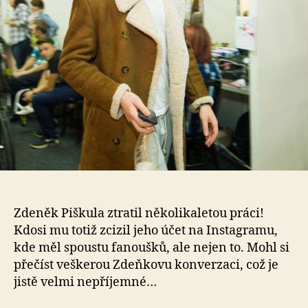
ukr
Ins
Zdeněk Piškula ztratil několikaletou práci!
Kdosi mu totiž zcizil jeho účet na Instagramu,
kde měl spoustu fanoušků, ale nejen to. Mohl si
přečíst veškerou Zdeňkovu konverzaci, což je
jistě velmi nepříjemné…