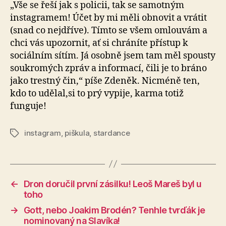
„Vše se řeší jak s policii, tak se samotným
instagramem! Účet by mi měli obnovit a vrátit
(snad co nejdříve). Tímto se všem omlouvám a
chci vás upozornit, ať si chráníte přístup k
sociálním sítím. Já osobně jsem tam měl spousty
soukromých zpráv a informací, čili je to bráno
jako trestný čin,“ píše Zdeněk. Nicméně ten,
kdo to udělal,si to prý vypije, karma totiž
funguje!
instagram
,
piškula
,
stardance
Štítky
←
Dron doručil první zásilku! Leoš Mareš byl u
toho
→
Gott, nebo Joakim Brodén? Tenhle tvrďák je
nominovaný na Slavíka!