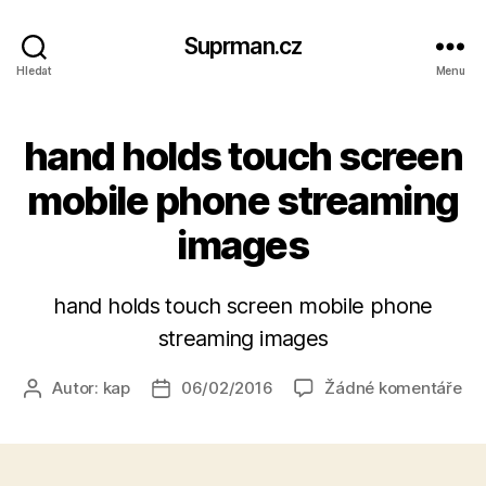
Suprman.cz
Hledat
Menu
hand holds touch screen
mobile phone streaming
images
hand holds touch screen mobile phone
streaming images
u
Autor:
kap
06/02/2016
Žádné komentáře
Autor
Datum
tex
příspěvku
příspěvku
s
ná
ha