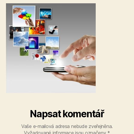
hol
to
sc
mo
ph
st
im
Napsat komentář
Vaše e-mailová adresa nebude zveřejněna.
Vyžadované informace jsou označeny
*