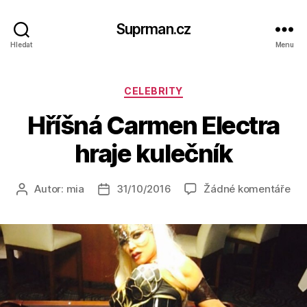
Suprman.cz
Hledat
Menu
Rubriky
CELEBRITY
Hříšná Carmen Electra
hraje kulečník
u
Autor:
mia
31/10/2016
Žádné komentáře
Autor
Datum
tex
příspěvku
příspěvku
s
ná
Hří
Ca
Ele
hra