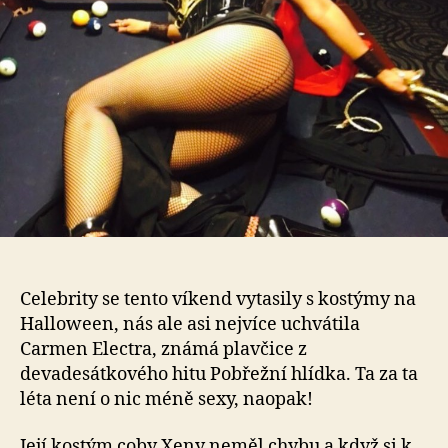
kul
Celebrity se tento víkend vytasily s kostýmy na
Halloween, nás ale asi nejvíce uchvátila
Carmen Electra, známá plavčice z
devadesátkového hitu Pobřežní hlídka. Ta za ta
léta není o nic méně sexy, naopak!
Její kostým coby Xeny neměl chybu a když si k