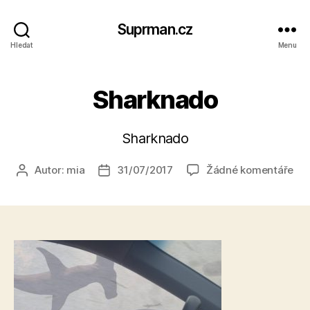
Suprman.cz
Hledat
Menu
Sharknado
Sharknado
u
Autor:
mia
31/07/2017
Žádné komentáře
Autor
Datum
tex
příspěvku
příspěvku
s
ná
Sh