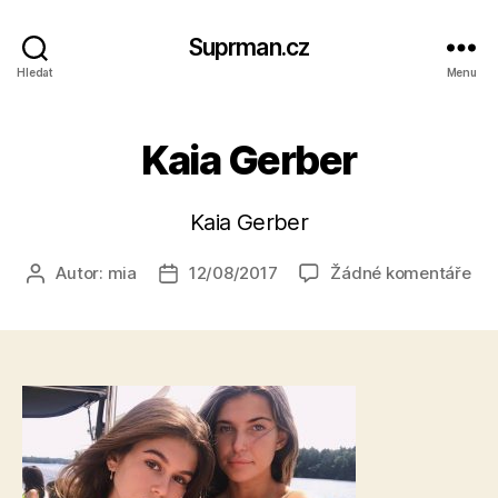
Suprman.cz
Hledat
Menu
Kaia Gerber
Kaia Gerber
u
Autor:
mia
12/08/2017
Žádné komentáře
Autor
Datum
tex
příspěvku
příspěvku
s
ná
Kai
Ger