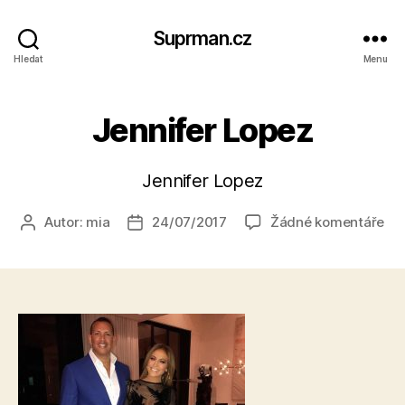
Suprman.cz
Hledat
Menu
Jennifer Lopez
Jennifer Lopez
u
Autor:
mia
24/07/2017
Žádné komentáře
Autor
Datum
tex
příspěvku
příspěvku
s
ná
Jen
Lo