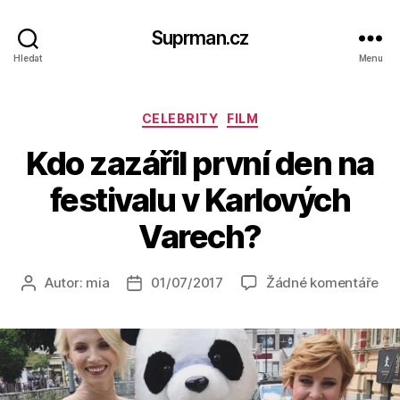
Suprman.cz
Hledat
Menu
Rubriky
CELEBRITY
FILM
Kdo zazářil první den na
festivalu v Karlových
Varech?
u
Autor:
mia
01/07/2017
Žádné komentáře
Autor
Datum
tex
příspěvku
příspěvku
s
ná
Kd
zaz
prv