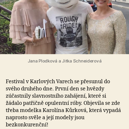
de
na
fes
v
Kar
Va
Jana Plodková a Jitka Schneiderová
Festival v Karlových Varech se přesunul do
svého druhého dne. První den se hvězdy
zúčastnily slavnostního zahájení, které si
žádalo patřičně opulentní róby. Objevila se zde
třeba modelka Karolína Kůrková, která vypadá
naprosto svěle a její modely jsou
bezkonkurenční!