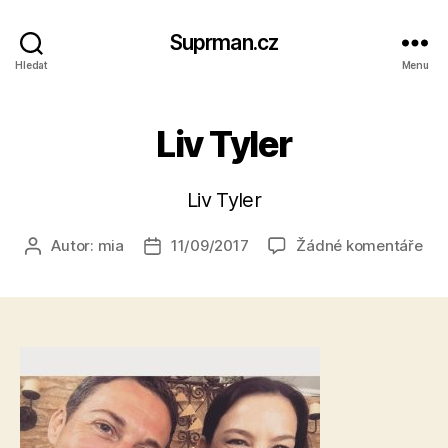
Suprman.cz
Hledat
Menu
Liv Tyler
Liv Tyler
u
Autor:
mia
11/09/2017
Žádné komentáře
Autor
Datum
tex
příspěvku
příspěvku
s
ná
Liv
Tyl