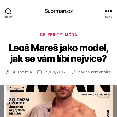
Suprman.cz
Hledat
Menu
Rubriky
CELEBRITY
MÓDA
Leoš Mareš jako model,
jak se vám líbí nejvíce?
u
Autor:
mia
15/04/2017
Žádné komentáře
Autor
Datum
tex
příspěvku
příspěvku
s
ná
Le
Ma
jak
mod