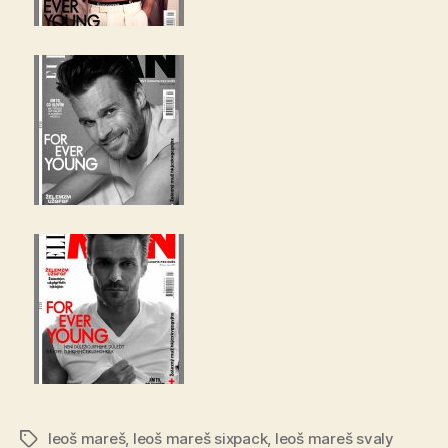
leoš mareš
,
leoš mareš sixpack
,
leoš mareš svaly
Štítky