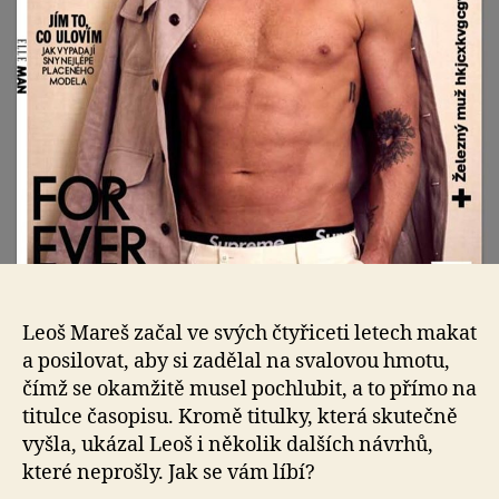
jak
se
vá
líbí
nej
Leoš Mareš začal ve svých čtyřiceti letech makat
a posilovat, aby si zadělal na svalovou hmotu,
čímž se okamžitě musel pochlubit, a to přímo na
titulce časopisu. Kromě titulky, která skutečně
vyšla, ukázal Leoš i několik dalších návrhů,
které neprošly. Jak se vám líbí?