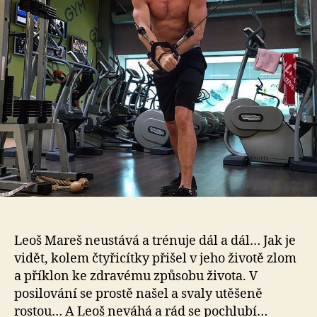
sva
se
rýs
čí
dál
tím
ví
Leoš Mareš neustává a trénuje dál a dál… Jak je
vidět, kolem čtyřicítky přišel v jeho životě zlom
a příklon ke zdravému způsobu života. V
posilování se prostě našel a svaly utěšeně
rostou… A Leoš neváhá a rád se pochlubí…