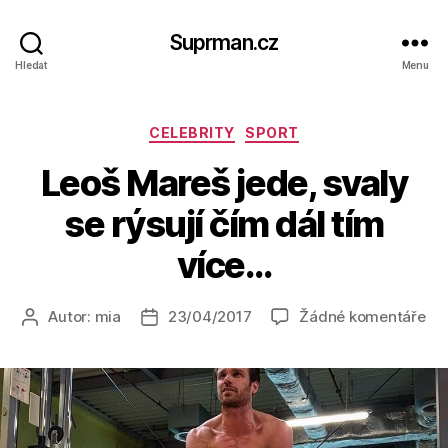
Suprman.cz
Hledat
Menu
Rubriky
CELEBRITY
SPORT
Leoš Mareš jede, svaly
se rýsují čím dál tím
více…
u
Autor:
mia
23/04/2017
Žádné komentáře
Autor
Datum
tex
příspěvku
příspěvku
s
ná
Le
Ma
jed