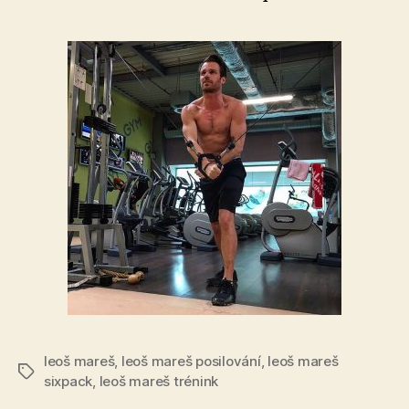
leoš mareš
,
leoš mareš posilování
,
leoš mareš
Štítky
sixpack
,
leoš mareš trénink