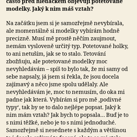
často před hledáčkem objevují potetované
modelky. Jaký k nim máš vztah?
Na začátku jsem si je samozřejmě nevybírala,
ale momentálně si modelky vybírám hodně
precizně. Musí mě prostě něčím zaujmout,
nemám vysloveně určitý typ. Potetované holky,
to ani netuším, jak se to stalo. Tetování
zbožňuju, ale potetované modelky moc
nevyhledávám – spíš to bylo tak, že mi samy od
sebe napsaly, já jsem si řekla, že jsou docela
zajímavý a něco jsme spolu udělaly. Ale
nevyhledávám je, moc to nemusím, do oka mi
padne jak která. Vybírám si pro mě ‚podivné
typy‘, tak by se to dalo nejlépe popsat. Jaký k
nim mám vztah? Jak bych to popsala… Buď je to
s nimi těžké, nebo je to s nimi jednoduché.
Samozřejmě si nesednete s každým a většinou