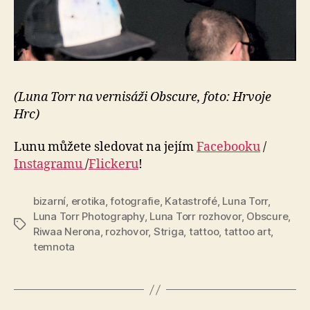
(Luna Torr na vernisáži Obscure, foto: Hrvoje
Hrc)
Lunu můžete sledovat na jejím
Facebooku
/
Instagramu
/
Flickeru
!
bizarní
,
erotika
,
fotografie
,
Katastrofé
,
Luna Torr
,
Luna Torr Photography
,
Luna Torr rozhovor
,
Obscure
,
Štítky
Riwaa Nerona
,
rozhovor
,
Striga
,
tattoo
,
tattoo art
,
temnota