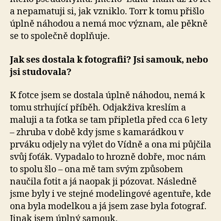
a nepamatuji si, jak vzniklo. Torr k tomu přišlo
úplně náhodou a nemá moc význam, ale pěkně
se to společně doplňuje.
Jak ses dostala k fotografii? Jsi samouk, nebo
jsi studovala?
K fotce jsem se dostala úplně náhodou, nemá k
tomu strhující příběh. Odjakživa kreslím a
maluji a ta fotka se tam připletla před cca 6 lety
– zhruba v době kdy jsme s kamarádkou v
prváku odjely na výlet do Vídně a ona mi půjčila
svůj foťák. Vypadalo to hrozně dobře, moc nám
to spolu šlo – ona mě tam svým způsobem
naučila fotit a já naopak ji pózovat. Následně
jsme byly i ve stejné modelingové agentuře, kde
ona byla modelkou a já jsem zase byla fotograf.
Jinak jsem úplný samouk.