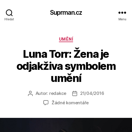
Suprman.cz
Hledat
Menu
Rubriky
UMĚNÍ
Luna Torr: Žena je
odjakživa symbolem
umění
Autor:
redakce
21/04/2016
Autor
Datum
příspěvku
příspěvku
u
Žádné komentáře
textu
s
názvem
Luna