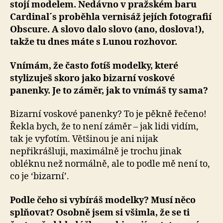
stojí modelem. Nedávno v pražském baru
Cardinal´s proběhla vernisáž jejích fotografií
Obscure. A slovo dalo slovo (ano, doslova!),
takže tu dnes máte s Lunou rozhovor.
Vnímám, že často fotíš modelky, které
stylizuješ skoro jako bizarní voskové
panenky. Je to záměr, jak to vnímáš ty sama?
Bizarní voskové panenky? To je pěkně řečeno!
Řekla bych, že to není záměr – jak lidi vidím,
tak je vyfotím. Většinou je ani nijak
nepřikrášluji, maximálně je trochu jinak
obléknu než normálně, ale to podle mě není to,
co je ‘bizarní’.
Podle čeho si vybíráš modelky? Musí něco
splňovat? Osobně jsem si všimla, že se ti