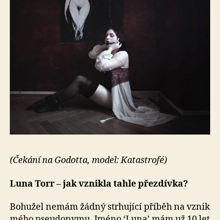
(Čekání na Godotta, model: Katastrofé)
Luna Torr – jak vznikla tahle přezdívka?
Bohužel nemám žádný strhující příběh na vznik
mého pseudonymu. Jméno ‘Luna’ mám už 10 let