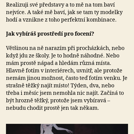
Realizuji své představy a to mě na tom baví
nejvíce. A také mě baví, jak se tam ty modelky
hodí a vznikne z toho perfektní kombinace.
Jak vybíráš prostředí pro focení?
Většinou na ně narazím při procházkách, nebo
když jdu ze školy. Je to hodně náhodné. Nebo
mám prostě nápad a hledám různá místa.
Hlavně fotím v interiérech, uvnitř, ale protože
nemám jinou možnost, často teď fotím venku. Je
strašně těžký najít místo! Týden, dva, nebo
třeba i měsíc jsem nemohla nic najít. Začíná to
být hrozně těžký, protože jsem vybíravá –
nebudu chodit prostě jen tak někam.