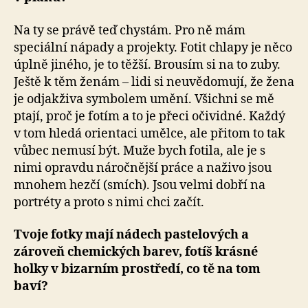
Na ty se právě teď chystám. Pro ně mám
speciální nápady a projekty. Fotit chlapy je něco
úplně jiného, je to těžší. Brousím si na to zuby.
Ještě k těm ženám – lidi si neuvědomují, že žena
je odjakživa symbolem umění. Všichni se mě
ptají, proč je fotím a to je přeci očividné. Každý
v tom hledá orientaci umělce, ale přitom to tak
vůbec nemusí být. Muže bych fotila, ale je s
nimi opravdu náročnější práce a naživo jsou
mnohem hezčí (smích). Jsou velmi dobří na
portréty a proto s nimi chci začít.
Tvoje fotky mají nádech pastelových a
zároveň chemických barev, fotíš krásné
holky v bizarním prostředí, co tě na tom
baví?