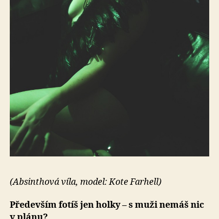
(Absinthová víla, model: Kote Farhell)
Především fotíš jen holky – s muži nemáš nic
v plánu?