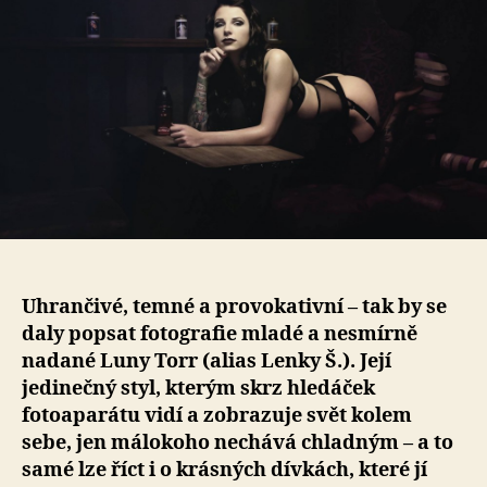
Torr:
Žena
je
odjakživa
symbolem
umění
Uhrančivé, temné a provokativní – tak by se
daly popsat fotografie mladé a nesmírně
nadané Luny Torr (alias Lenky Š.). Její
jedinečný styl, kterým skrz hledáček
fotoaparátu vidí a zobrazuje svět kolem
sebe, jen málokoho nechává chladným – a to
samé lze říct i o krásných dívkách, které jí