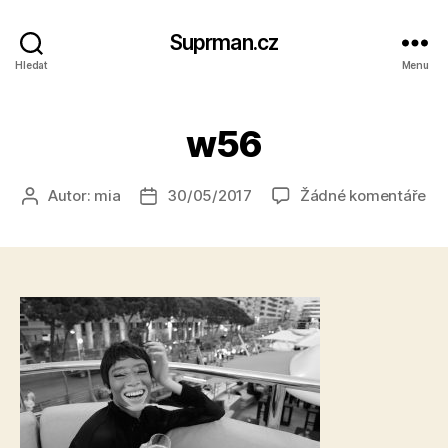
Suprman.cz
Hledat
Menu
w56
u
Autor:
mia
30/05/2017
Žádné komentáře
Autor
Datum
tex
příspěvku
příspěvku
s
ná
w5