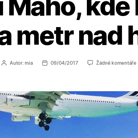
i Maho, kde l
la metr nad 
Autor:
mia
09/04/2017
Žádné komentáře
Autor
Datum
příspěvku
příspěvku