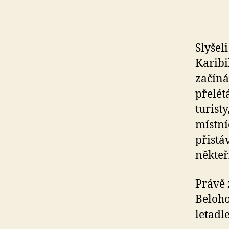
Slyšel
Karibi
začíná
přelét
turisty
místní
přistá
někte
Právě 
Beloho
letadl