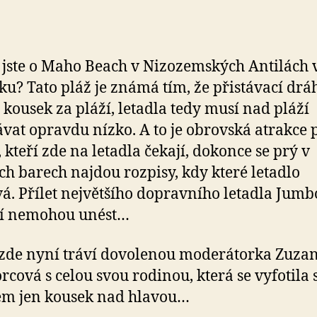
i jste o Maho Beach v Nizozemských Antilách 
ku? Tato pláž je známá tím, že přistávací drá
 kousek za pláží, letadla tedy musí nad pláží
ávat opravdu nízko. A to je obrovská atrakce 
, kteří zde na letadla čekají, dokonce se prý v
ch barech najdou rozpisy, kdy které letadlo
vá. Přílet největšího dopravního letadla Jumb
ří nemohou unést…
zde nyní tráví dovolenou moderátorka Zuza
rcová s celou svou rodinou, která se vyfotila 
em jen kousek nad hlavou…