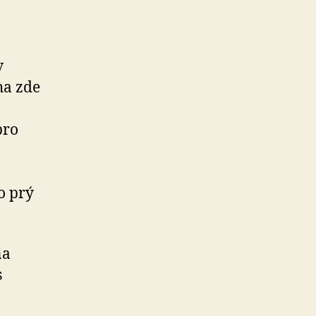
v
ha zde
pro
o prý
na
s