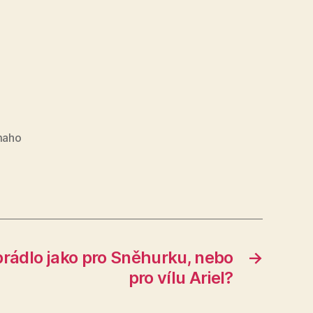
maho
prádlo jako pro Sněhurku, nebo
→
pro vílu Ariel?