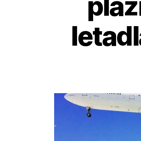
pláž
letad