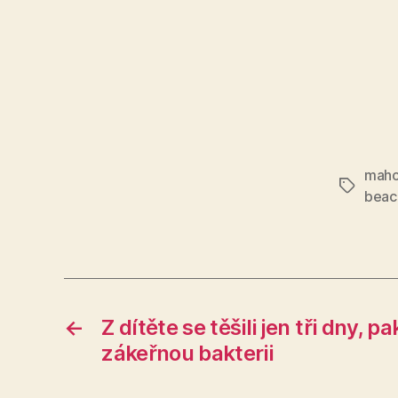
maho
Štítky
beac
←
Z dítěte se těšili jen tři dny, 
zákeřnou bakterii