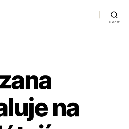
Hledat
zana
luje na