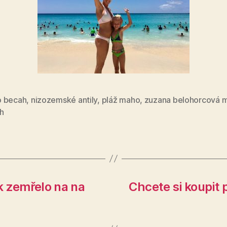
 becah
,
nizozemské antily
,
pláž maho
,
zuzana belohorcová 
h
pak zemřelo na na
Chcete si koupit 