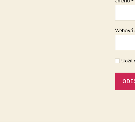
Jméno
*
Webová 
Uložit