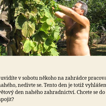
uvidíte v sobotu někoho na zahrádce pracov
nahého, nedivte se. Tento den je totiž vyhláše
větový den nahého zahradnictví. Chcete se do
apojit?