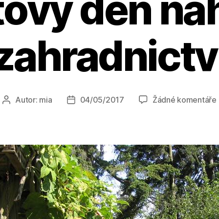
tový den na
zahradnictv
Autor:
mia
04/05/2017
Žádné komentáře
Autor
Datum
příspěvku
příspěvku