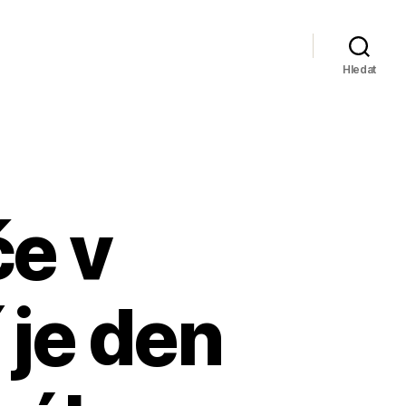
Hledat
če v
 je den