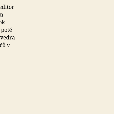
editor
ím
ok
 poté
 vedra
čů v