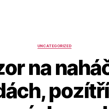
Rubriky
UNCATEGORIZED
or na nahá
ách, pozítří