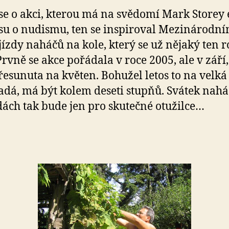
se o akci, kterou má na svědomí Mark Storey 
su o nudismu, ten se inspiroval Mezinárodn
ízdy naháčů na kole, který se už nějaký ten r
 Prvně se akce pořádala v roce 2005, ale v září,
řesunuta na květen. Bohužel letos to na velká
dá, má být kolem deseti stupňů. Svátek nahá
ách tak bude jen pro skutečné otužilce…