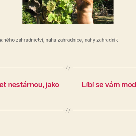
nahého zahradnictví
,
nahá zahradnice
,
nahý zahradník
t nestárnou, jako
Líbí se vám mod