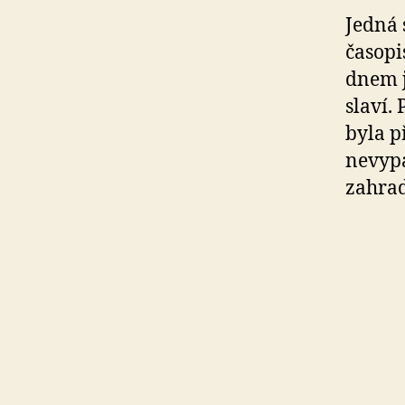
Jedná 
časopi
dnem j
slaví.
byla p
nevypa
zahrad