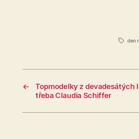
den 
Štítky
←
Topmodelky z devadesátých le
třeba Claudia Schiffer