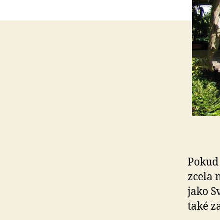
Pokud 
zcela 
jako S
také z