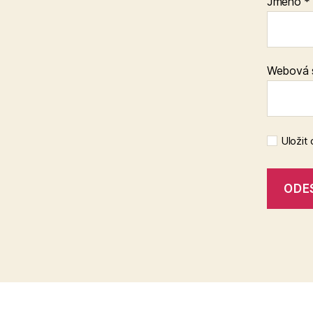
Jméno
*
Webová 
Uložit