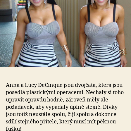
vš
vč
pří
te
cht
pla
dvo
dv
ňa
Anna a Lucy DeCinque jsou dvojčata, která jsou
posedlá plastickými operacemi. Nechaly si toho
upravit opravdu hodně, zároveň měly ale
požadavek, aby vypadaly úplně stejně. Dívky
jsou totiž neustále spolu, žijí spolu a dokonce
sdílí stejného přítele, který musí mít pěknou
fušku!