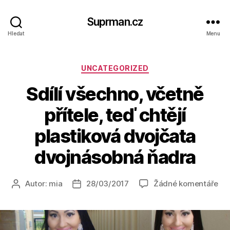
Suprman.cz
Hledat
Menu
Rubriky
UNCATEGORIZED
Sdílí všechno, včetně
přítele, teď chtějí
plastiková dvojčata
dvojnásobná ňadra
u
Autor:
mia
28/03/2017
Žádné komentáře
Autor
Datum
tex
příspěvku
příspěvku
s
ná
Sdí