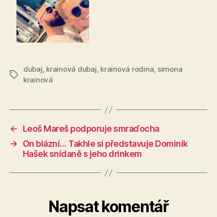
dubaj
,
krainová dubaj
,
krainová rodina
,
simona
Štítky
krainová
←
Leoš Mareš podporuje smraďocha
→
On blázní… Takhle si představuje Dominik
Hašek snídaně s jeho drinkem
Napsat komentář