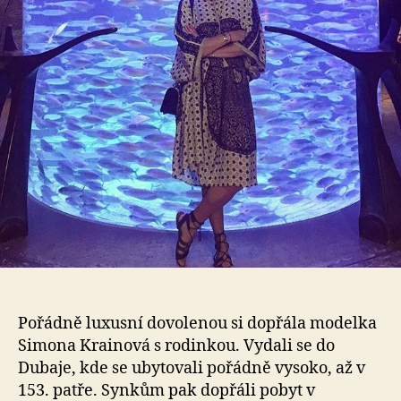
v
Dub
lu
Pořádně luxusní dovolenou si dopřála modelka
Simona Krainová s rodinkou. Vydali se do
Dubaje, kde se ubytovali pořádně vysoko, až v
153. patře. Synkům pak dopřáli pobyt v