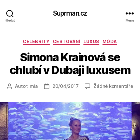
Suprman.cz
Hledat
Menu
Rubriky
CELEBRITY
CESTOVÁNÍ
LUXUS
MÓDA
Simona Krainová se
chlubí v Dubaji luxusem
u
Autor:
mia
20/04/2017
Žádné komentáře
Autor
Datum
tex
příspěvku
příspěvku
s
ná
Si
Kr
se
chl