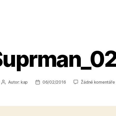
Suprman_02
Autor:
kap
06/02/2016
Žádné komentáře
Autor
Datum
příspěvku
příspěvku