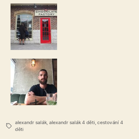
alexandr salák
,
alexandr salák 4 děti
,
cestování 4
Štítky
děti