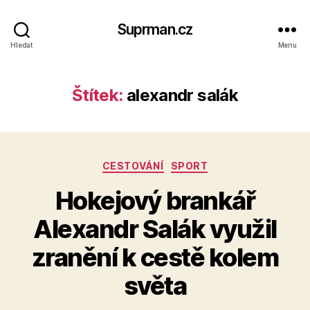
Suprman.cz
Hledat
Menu
Štítek:
alexandr salák
Rubriky
CESTOVÁNÍ
SPORT
Hokejový brankář
Alexandr Salák využil
zranění k cestě kolem
světa