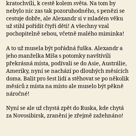
kratochvíli, k cestě kolem světa. Na tom by
nebylo nic zas tak pozoruhodného, s penězi se
cestuje dobře, ale Alexandr si v mladém věku
už stihl pořídit čtyři děti! A všechny vzal
pochopitelně sebou, včetně malého miminka!
A to už musela být pořádná fuška. Alexandr a
jeho manželka Míša s potomky navštívili
překrásná místa, podívali se do Asie, Austrálie,
Ameriky, nyní se nachází po dlouhých měsících
doma. Balit pro šest lidí a stěhovat se po několik
měsíců z místa na místo ale muselo být pěkně
náročné!
Nyní se ale už chystá zpět do Ruska, kde chytá
za Novosibirsk, zranění je zřejmě zažehnáno!