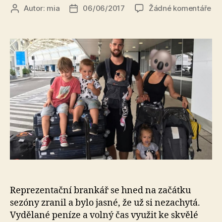
u
Autor:
mia
06/06/2017
Žádné komentáře
Autor
Datum
tex
příspěvku
příspěvku
s
ná
Ho
br
Al
Sa
vyu
zra
k
ce
ko
sv
Reprezentační brankář se hned na začátku
sezóny zranil a bylo jasné, že už si nezachytá.
Vydělané peníze a volný čas využit ke skvělé