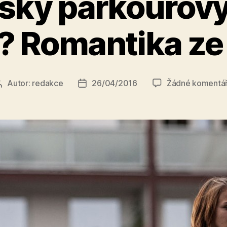
ský parkourový
? Romantika ze 
Autor:
redakce
26/04/2016
Žádné komentá
Autor
Datum
příspěvku
příspěvku