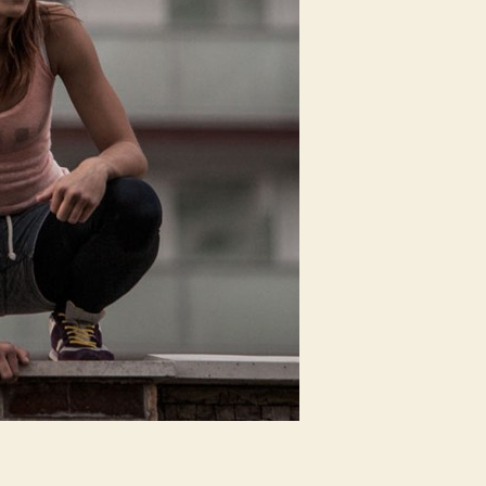
ze
sídliště