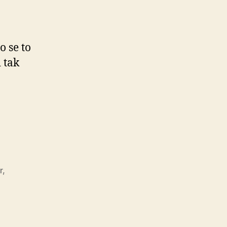
o se to
 tak
vý
r
,