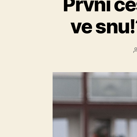
První če
ve snu!