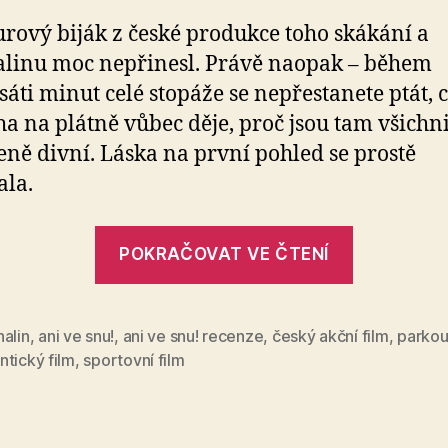
rový biják z české produkce toho skákání a
linu moc nepřinesl. Právě naopak – během
áti minut celé stopáže se nepřestanete ptát, c
a na plátně vůbec děje, proč jsou tam všichni
eně divní. Láska na první pohled se prostě
la.
„První
POKRAČOVAT VE ČTENÍ
český
parkouro
film
alin
,
ani ve snu!
,
ani ve snu! recenze
,
český akční film
,
parkou
tický film
,
sportovní film
Ani
ve
snu!?