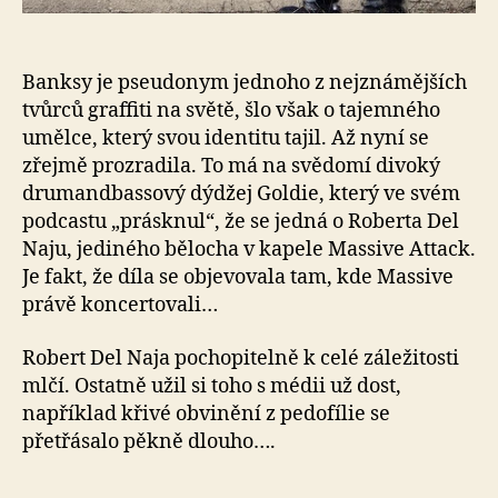
Banksy je pseudonym jednoho z nejznámějších
tvůrců graffiti na světě, šlo však o tajemného
umělce, který svou identitu tajil. Až nyní se
zřejmě prozradila. To má na svědomí divoký
drumandbassový dýdžej Goldie, který ve svém
podcastu „prásknul“, že se jedná o Roberta Del
Naju, jediného bělocha v kapele Massive Attack.
Je fakt, že díla se objevovala tam, kde Massive
právě koncertovali…
Robert Del Naja pochopitelně k celé záležitosti
mlčí. Ostatně užil si toho s médii už dost,
například křivé obvinění z pedofílie se
přetřásalo pěkně dlouho….