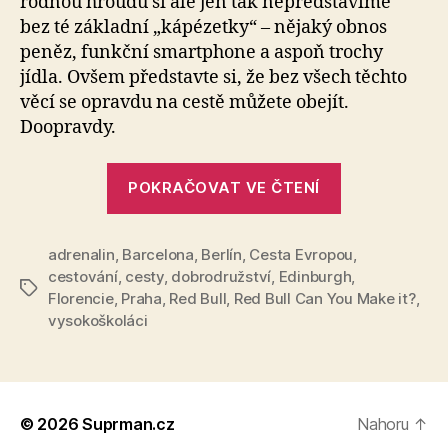
rodnou hroudu si ale jen tak nepředstavíme
bez té základní „kápézetky“ – nějaký obnos
peněz, funkční smartphone a aspoň trochy
jídla. Ovšem představte si, že bez všech těchto
věcí se opravdu na cestě můžete obejít.
Doopravdy.
„Přežij
POKRAČOVAT VE ČTENÍ
Evropu:
Týden
adrenalin
,
Barcelona
,
Berlín
,
Cesta Evropou
na
,
cestování
,
cesty
,
dobrodružství
,
Edinburgh
,
cestách,
Štítky
Florencie
,
Praha
,
Red Bull
,
Red Bull Can You Make it?
,
jen
vysokoškoláci
s
Red
Bullem
po
© 2026
Suprman.cz
Nahoru
↑
kapsách“