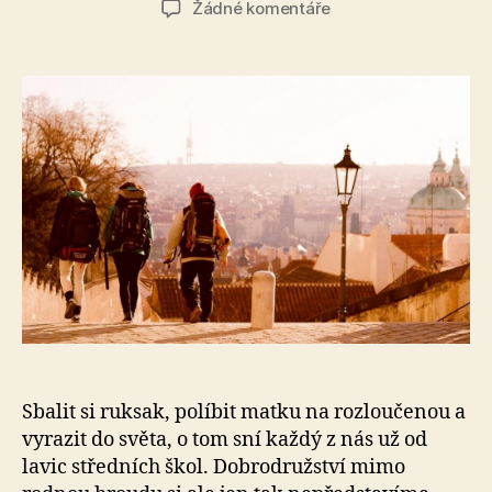
u
Žádné komentáře
textu
s
názvem
Přežij
Evropu:
Týden
na
cestách,
jen
s
Red
Bullem
po
kapsách
Sbalit si ruksak, políbit matku na rozloučenou a
vyrazit do světa, o tom sní každý z nás už od
lavic středních škol. Dobrodružství mimo