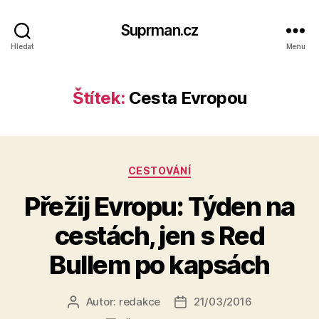
Suprman.cz
Hledat
Menu
Štítek:
Cesta Evropou
Rubriky
CESTOVÁNÍ
Přežij Evropu: Týden na
cestách, jen s Red
Bullem po kapsách
Autor:
redakce
21/03/2016
Autor
Datum
příspěvku
příspěvku