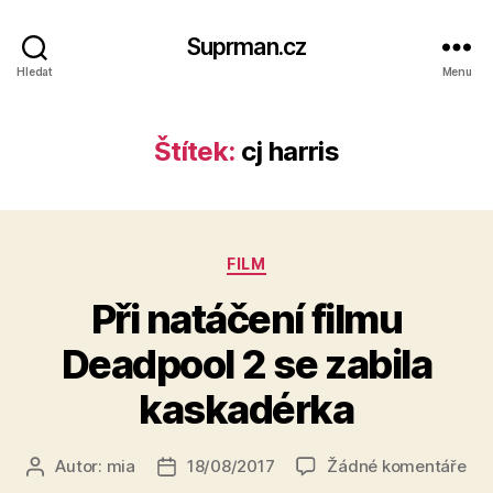
Suprman.cz
Hledat
Menu
Štítek:
cj harris
Rubriky
FILM
Při natáčení filmu
Deadpool 2 se zabila
kaskadérka
u
Autor:
mia
18/08/2017
Žádné komentáře
Autor
Datum
tex
příspěvku
příspěvku