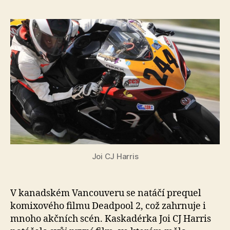
s
ná
Při
nat
fil
Dea
2
se
zab
kas
Joi CJ Harris
V kanadském Vancouveru se natáčí prequel
komixového filmu Deadpool 2, což zahrnuje i
mnoho akčních scén. Kaskadérka Joi CJ Harris