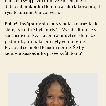
natáčela svůj první film, ve kterém měla
dablovat mutantku Domino a jako taková projet
rychle ulicemi Vancouveru.
Bohužel svůj silný stroj nezvládla a narazila do
stěny. Na místě byla mrtvá… Výroba filmu je v
současné době zastavena a mluví se o tom, že
podmínky při natáčení byly velmi tvrdé.
Pracovat se mělo 16 hodin denně. Že by
zemřela kaskadérka právě kvůli tomu?