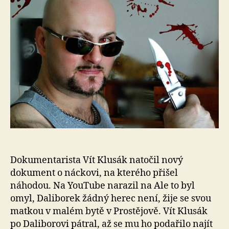
Po
zac
Vít
Klu
fil
o
ná
Dokumentarista Vít Klusák natočil nový
dokument o náckovi, na kterého přišel
náhodou. Na YouTube narazil na Ale to byl
omyl, Daliborek žádný herec není, žije se svou
matkou v malém bytě v Prostějově. Vít Klusák
po Daliborovi pátral, až se mu ho podařilo najít