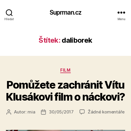
Suprman.cz
Hledat
Menu
Štítek:
daliborek
Rubriky
FILM
Pomůžete zachránit Vítu
Klusákovi film o náckovi?
u
Autor:
mia
30/05/2017
Žádné komentáře
Autor
Datum
tex
příspěvku
příspěvku
s
ná