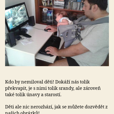
mil
dět
Kdo by nemiloval děti! Dokáží nás tolik
překvapit, je s nimi tolik srandy, ale zároveň
také tolik únavy a starostí.
Děti ale nic nerozhází, jak se můžete dozvědět z
našich obrázků!