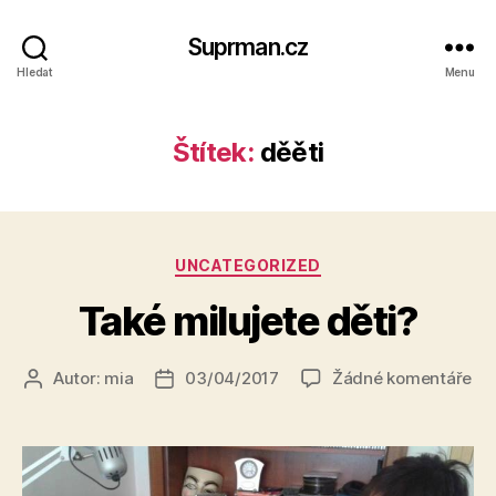
Suprman.cz
Hledat
Menu
Štítek:
děěti
Rubriky
UNCATEGORIZED
Také milujete děti?
u
Autor:
mia
03/04/2017
Žádné komentáře
Autor
Datum
tex
příspěvku
příspěvku
s
ná
Ta