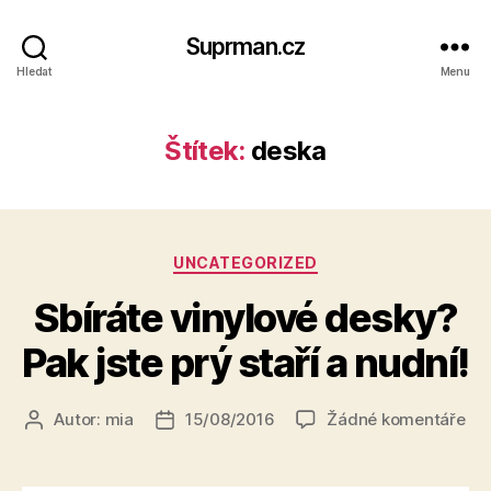
Suprman.cz
Hledat
Menu
Štítek:
deska
Rubriky
UNCATEGORIZED
Sbíráte vinylové desky?
Pak jste prý staří a nudní!
u
Autor:
mia
15/08/2016
Žádné komentáře
Autor
Datum
tex
příspěvku
příspěvku
s
ná