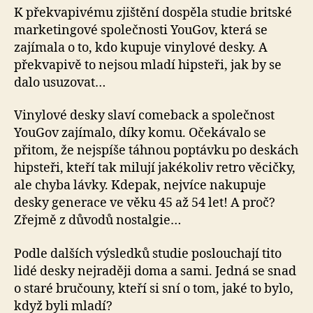
K překvapivému zjištění dospěla studie britské
marketingové společnosti YouGov, která se
zajímala o to, kdo kupuje vinylové desky. A
překvapivě to nejsou mladí hipsteři, jak by se
dalo usuzovat…
Vinylové desky slaví comeback a společnost
YouGov zajímalo, díky komu. Očekávalo se
přitom, že nejspíše táhnou poptávku po deskách
hipsteři, kteří tak milují jakékoliv retro věcičky,
ale chyba lávky. Kdepak, nejvíce nakupuje
desky generace ve věku 45 až 54 let! A proč?
Zřejmě z důvodů nostalgie…
Podle dalších výsledků studie poslouchají tito
lidé desky nejraději doma a sami. Jedná se snad
o staré bručouny, kteří si sní o tom, jaké to bylo,
když byli mladí?