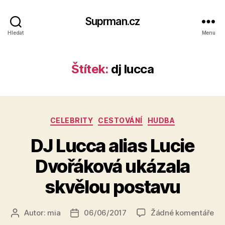
Suprman.cz
Hledat
Menu
Štítek:
dj lucca
Rubriky
CELEBRITY
CESTOVÁNÍ
HUDBA
DJ Lucca alias Lucie
Dvořáková ukázala
skvělou postavu
u
Autor:
mia
06/06/2017
Žádné komentáře
Autor
Datum
tex
příspěvku
příspěvku