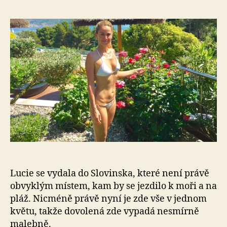
s
ná
DJ
Lu
ali
Luc
Dv
uk
sk
po
Lucie se vydala do Slovinska, které není právě
obvyklým místem, kam by se jezdilo k moři a na
pláž. Nicméně právě nyní je zde vše v jednom
květu, takže dovolená zde vypadá nesmírně
malebně.