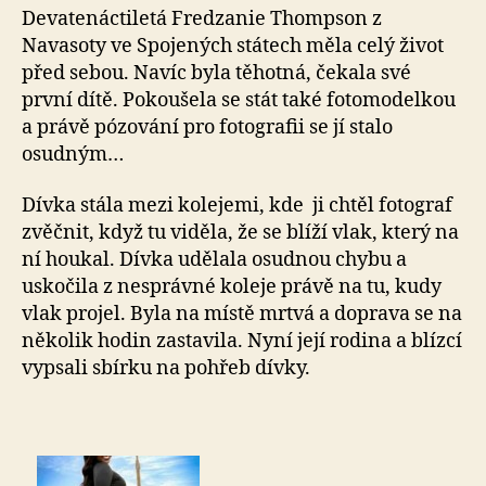
Devatenáctiletá Fredzanie Thompson z
Navasoty ve Spojených státech měla celý život
před sebou. Navíc byla těhotná, čekala své
první dítě. Pokoušela se stát také fotomodelkou
a právě pózování pro fotografii se jí stalo
osudným…
Dívka stála mezi kolejemi, kde ji chtěl fotograf
zvěčnit, když tu viděla, že se blíží vlak, který na
ní houkal. Dívka udělala osudnou chybu a
uskočila z nesprávné koleje právě na tu, kudy
vlak projel. Byla na místě mrtvá a doprava se na
několik hodin zastavila. Nyní její rodina a blízcí
vypsali sbírku na pohřeb dívky.