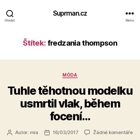
Suprman.cz
Hledat
Menu
Štítek:
fredzania thompson
Rubriky
MÓDA
Tuhle těhotnou modelku
usmrtil vlak, během
focení…
u
Autor:
mia
16/03/2017
Žádné komentáře
Autor
Datum
tex
příspěvku
příspěvku