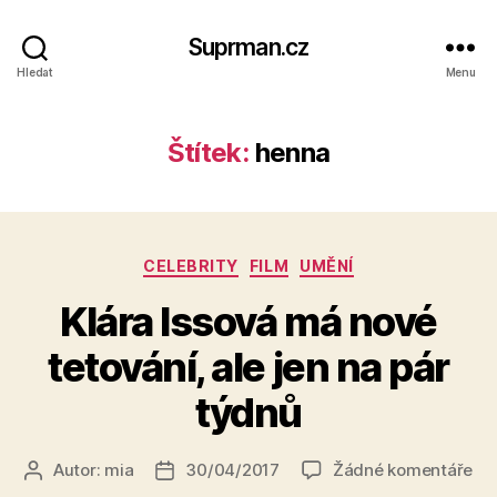
Suprman.cz
Hledat
Menu
Štítek:
henna
Rubriky
CELEBRITY
FILM
UMĚNÍ
Klára Issová má nové
tetování, ale jen na pár
týdnů
u
Autor:
mia
30/04/2017
Žádné komentáře
Autor
Datum
tex
příspěvku
příspěvku