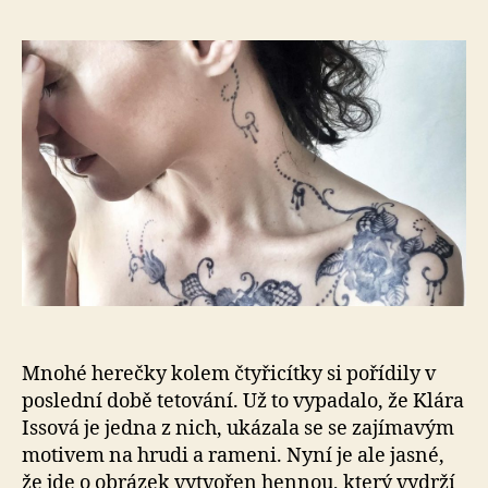
s
ná
Klá
Iss
má
no
tet
ale
jen
na
pá
tý
Mnohé herečky kolem čtyřicítky si pořídily v
poslední době tetování. Už to vypadalo, že Klára
Issová je jedna z nich, ukázala se se zajímavým
motivem na hrudi a rameni. Nyní je ale jasné,
že jde o obrázek vytvořen hennou, který vydrží