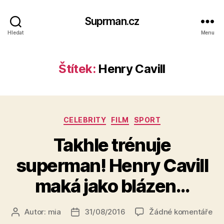
Suprman.cz
Hledat
Menu
Štítek:
Henry Cavill
Rubriky
CELEBRITY
FILM
SPORT
Takhle trénuje
superman! Henry Cavill
maká jako blázen…
u
Autor:
mia
31/08/2016
Žádné komentáře
Autor
Datum
tex
příspěvku
příspěvku