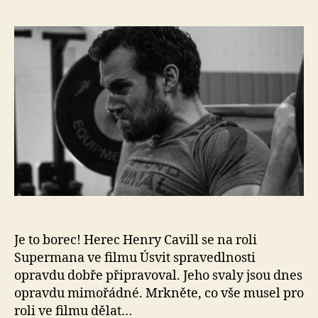
s
ná
Tak
tré
su
He
Cav
ma
jak
bl
Je to borec! Herec Henry Cavill se na roli
Supermana ve filmu Úsvit spravedlnosti
opravdu dobře připravoval. Jeho svaly jsou dnes
opravdu mimořádné. Mrkněte, co vše musel pro
roli ve filmu dělat…