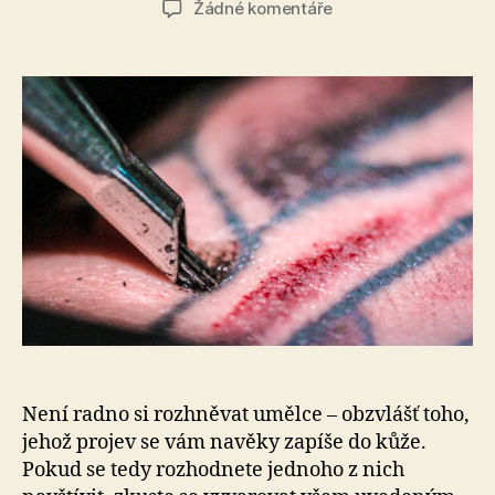
u
Žádné komentáře
textu
s
názvem
Neštvi
umělce:
8
věcí,
které
tatéři
na
svých
zákaznících
nesnáší
Není radno si rozhněvat umělce – obzvlášť toho,
jehož projev se vám navěky zapíše do kůže.
Pokud se tedy rozhodnete jednoho z nich