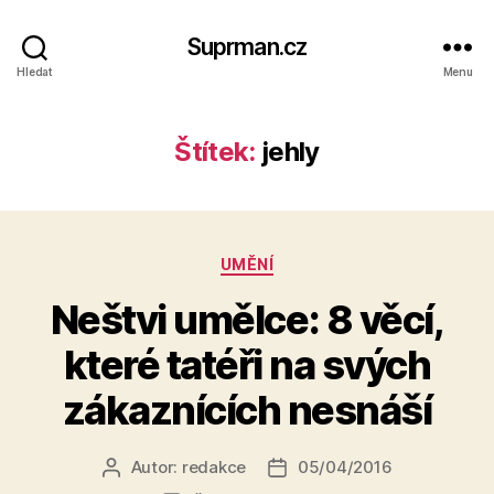
Suprman.cz
Hledat
Menu
Štítek:
jehly
Rubriky
UMĚNÍ
Neštvi umělce: 8 věcí,
které tatéři na svých
zákaznících nesnáší
Autor:
redakce
05/04/2016
Autor
Datum
příspěvku
příspěvku