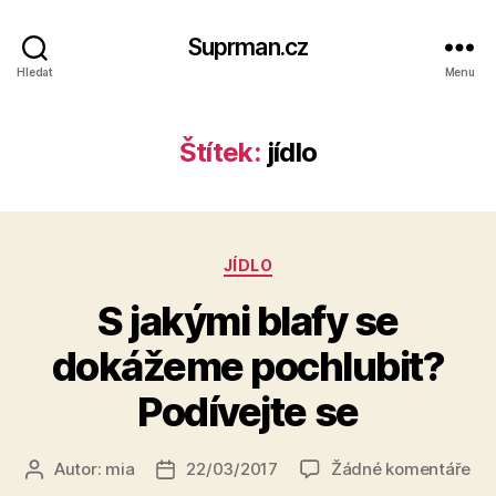
Suprman.cz
Hledat
Menu
Štítek:
jídlo
Rubriky
JÍDLO
S jakými blafy se
dokážeme pochlubit?
Podívejte se
u
Autor:
mia
22/03/2017
Žádné komentáře
Autor
Datum
tex
příspěvku
příspěvku