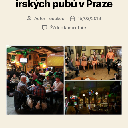
irských pubů v Praze
Autor:
redakce
15/03/2016
Autor
Datum
příspěvku
příspěvku
u
Žádné komentáře
textu
s
názvem
Kam
na
sv.
Patrika?
Vybírete
z
5
nejlepších
irských
pubů
v
Praze