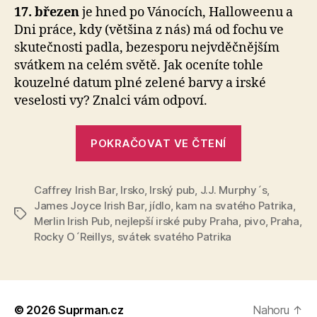
17. březen
je hned po Vánocích, Halloweenu a
Dni práce, kdy (většina z nás) má od fochu ve
skutečnosti padla, bezesporu nejvděčnějším
svátkem na celém světě. Jak oceníte tohle
kouzelné datum plné zelené barvy a irské
veselosti vy? Znalci vám odpoví.
„Kam
POKRAČOVAT VE ČTENÍ
na
sv.
Caffrey Irish Bar
,
Irsko
,
Irský pub
,
J.J. Murphy´s
Patrika?
,
James Joyce Irish Bar
,
jídlo
,
kam na svatého Patrika
,
Vybírete
Štítky
Merlin Irish Pub
,
nejlepší irské puby Praha
,
pivo
,
Praha
,
z
Rocky O´Reillys
,
svátek svatého Patrika
5
nejlepších
irských
pubů
© 2026
Suprman.cz
Nahoru
↑