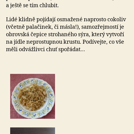
a ještě se tím chlubit.
Lidé klidně pojídají osmažené naprosto cokoliv
(včetně palačinek, či másla!), samozřejmostí je
obrovská čepice strohaného sýra, který vytvoří
na jídle neprostupnou krustu. Podívejte, co vše
měli odvážlivci chuť spořádat…