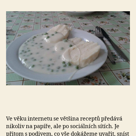
s
ná
S
jak
bla
se
do
poc
Pod
se
Ve věku internetu se většina receptů předává
nikoliv na papíře, ale po sociálních sítích. Je
přitom s podivem, co vše dokážeme uvařit, sníst