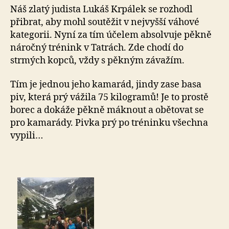
Náš zlatý judista Lukáš Krpálek se rozhodl
přibrat, aby mohl soutěžit v nejvyšší váhové
kategorii. Nyní za tím účelem absolvuje pěkně
náročný trénink v Tatrách. Zde chodí do
strmých kopců, vždy s pěkným závažím.
Tím je jednou jeho kamarád, jindy zase basa
piv, která prý vážila 75 kilogramů! Je to prostě
borec a dokáže pěkně máknout a obětovat se
pro kamarády. Pivka prý po tréninku všechna
vypili…