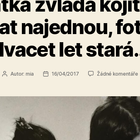
tka zvládá kojit
at najednou, fot
dvacet let stará
Autor:
mia
16/04/2017
Žádné komentáře
Autor
Datum
příspěvku
příspěvku
k