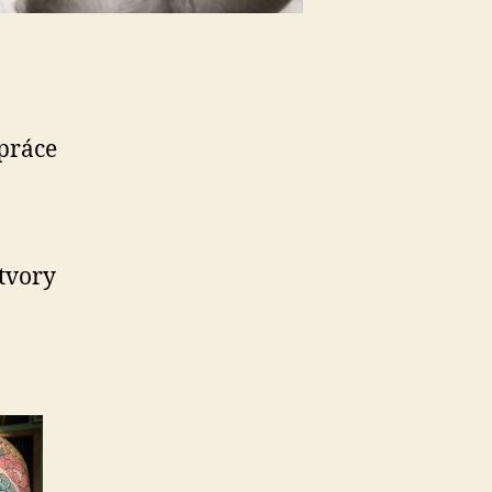
 práce
ýtvory