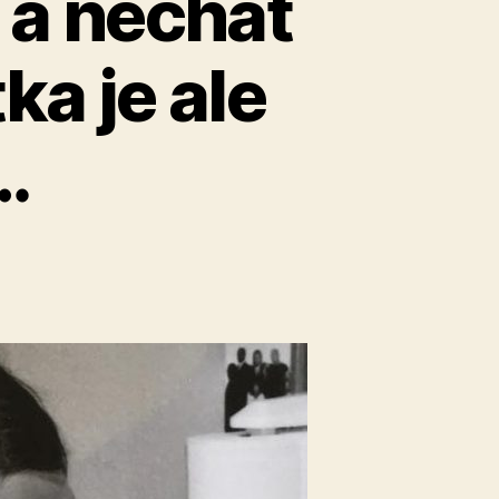
 a nechat
ka je ale
…
u
textu
s
názvem
Tahle
matka
zvládá
ojit
a