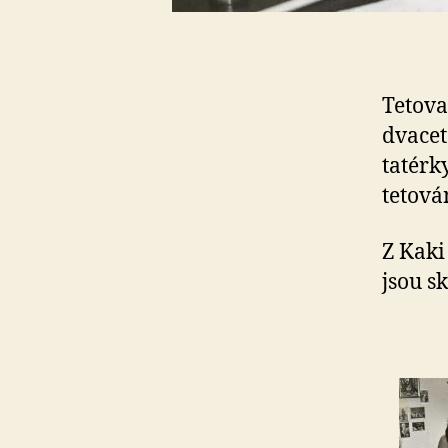
Tetova
dvacet
tatérk
tetován
Z Kaki
jsou s