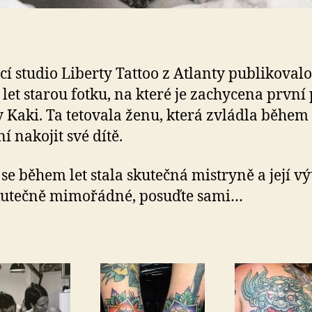
cí studio Liberty Tattoo z Atlanty publikovalo
 let starou fotku, na které je zachycena první
y Kaki. Ta tetovala ženu, která zvládla během
í nakojit své dítě.
 se během let stala skutečná mistryně a její v
kutečně mimořádné, posuďte sami…