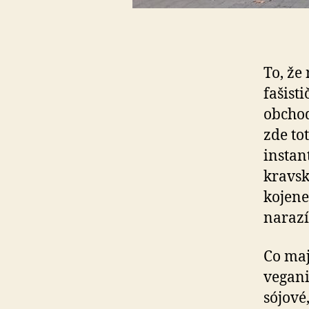
To, že
fašist
obchod
zde to
instan
kravsk
kojene
narazí
Co maj
vegani
sójové