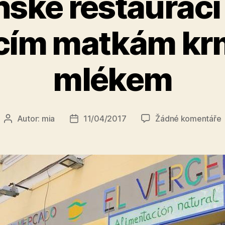
ské restauraci
cím matkám krm
mlékem
Autor:
mia
11/04/2017
Žádné komentáře
Autor
Datum
t
příspěvku
příspěvku
s
r
z
n