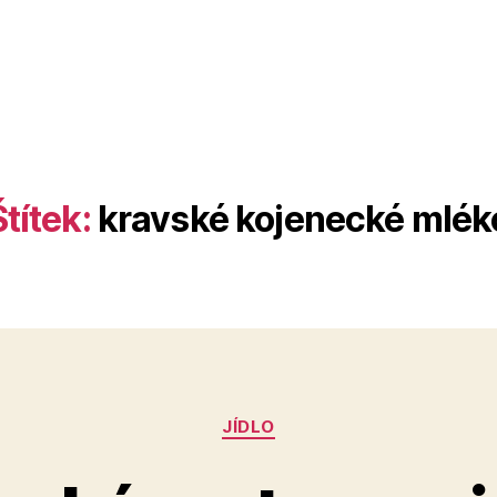
Štítek:
kravské kojenecké mlék
Rubriky
JÍDLO