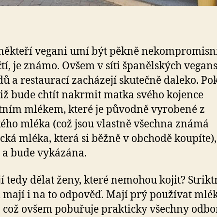
 někteří vegani umí být pěkně nekompromisní
ičtí, je známo. Ovšem v síti španělských vegan
ů a restaurací zacházejí skutečně daleko. Po
tiž bude chtít nakrmit matka svého kojence
tním mlékem, které je původně vyrobené z
ého mléka (což jsou vlastně všechna známá
cká mléka, která si běžně v obchodě koupíte),
 a bude vykázána.
í tedy dělat ženy, které nemohou kojit? Strikt
 mají i na to odpověď. Mají prý používat mlé
, což ovšem pobuřuje prakticky všechny odbo