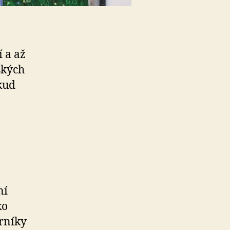
 a až
ských
kud
ní
ko
rníky