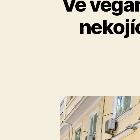
Ve vegan
nekojí