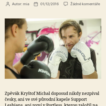
u
Autor:
mia
01/12/2016
Žádné komentáře
Autor
Datum
tex
příspěvku
příspěvku
s
ná
Te
dře
Kry
Mic
zač
box
a
bu
zpí
čes
bu
v
muz
Zpěvák Kryštof Michal doposud nikdy nezpíval
česky, ani ve své původní kapele Support
Lesbians, ani nyní v Portless, kterou založil na