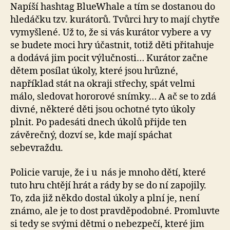
Napíší hashtag BlueWhale a tím se dostanou do
hledáčku tzv. kurátorů. Tvůrci hry to mají chytře
vymyšlené. Už to, že si vás kurátor vybere a vy
se budete moci hry účastnit, totiž děti přitahuje
a dodává jim pocit výlučnosti… Kurátor začne
dětem posílat úkoly, které jsou hrůzné,
například stát na okraji střechy, spát velmi
málo, sledovat hororové snímky… A ač se to zdá
divné, některé děti jsou ochotné tyto úkoly
plnit. Po padesáti dnech úkolů přijde ten
závěrečný, dozví se, kde mají spáchat
sebevraždu.
Policie varuje, že i u nás je mnoho dětí, které
tuto hru chtějí hrát a rády by se do ní zapojily.
To, zda již někdo dostal úkoly a plní je, není
známo, ale je to dost pravděpodobné. Promluvte
si tedy se svými dětmi o nebezpečí, které jim