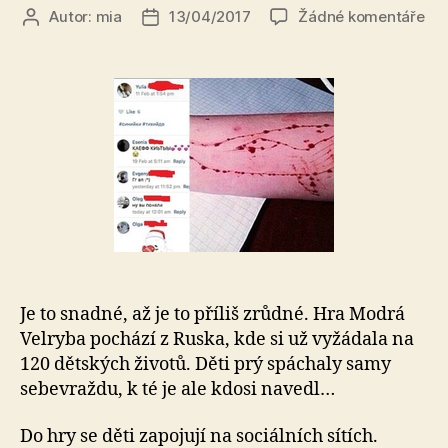
u
Autor:
mia
13/04/2017
Žádné komentáře
Autor
Datum
tex
příspěvku
příspěvku
s
ná
Bíl
Vel
má
už
na
sv
pře
12
dě
živ
Je to snadné, až je to příliš zrůdné. Hra Modrá
Neh
Velryba pochází z Ruska, kde si už vyžádala na
ji
120 dětských životů. Děti prý spáchaly samy
i
sebevraždu, k té je ale kdosi navedl…
va
dět
Do hry se děti zapojují na sociálních sítích.