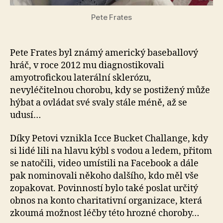
le
nyn
Pete Frates
um
v
ne
Pete Frates byl známý americký baseballový
hráč, v roce 2012 mu diagnostikovali
amyotrofickou laterální sklerózu,
nevyléčitelnou chorobu, kdy se postižený může
hýbat a ovládat své svaly stále méně, až se
udusí…
Díky Petovi vznikla Icce Bucket Challange, kdy
si lidé lili na hlavu kýbl s vodou a ledem, přitom
se natočili, video umístili na Facebook a dále
pak nominovali někoho dalšího, kdo měl vše
zopakovat. Povinností bylo také poslat určitý
obnos na konto charitativní organizace, která
zkoumá možnost léčby této hrozné choroby…