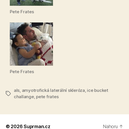
Pete Frates
Pete Frates
als
,
amyotrofická laterální skleróza
,
ice bucket
Štítky
challange
,
pete frates
© 2026
Suprman.cz
Nahoru
↑