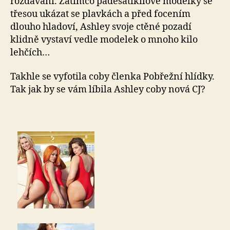
rozdávání. Zatímco padesátikilové modelky se
třesou ukázat se plavkách a před focením
dlouho hladoví, Ashley svoje ctěné pozadí
klidně vystaví vedle modelek o mnoho kilo
lehčích…
Takhle se vyfotila coby členka Pobřežní hlídky.
Tak jak by se vám líbila Ashley coby nová CJ?