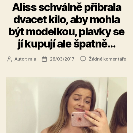
Aliss schválně přibrala
dvacet kilo, aby mohla
být modelkou, plavky se
jí kupují ale špatně…
u
Autor:
mia
28/03/2017
Žádné komentáře
Autor
Datum
tex
příspěvku
příspěvku
s
ná
Ali
sc
při
dv
kilo
ab
mo
být