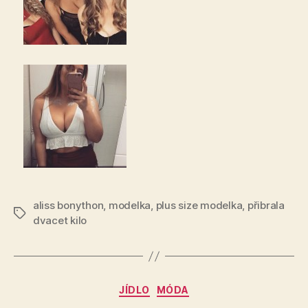
aliss bonython
,
modelka
,
plus size modelka
,
přibrala
Štítky
dvacet kilo
Rubriky
JÍDLO
MÓDA