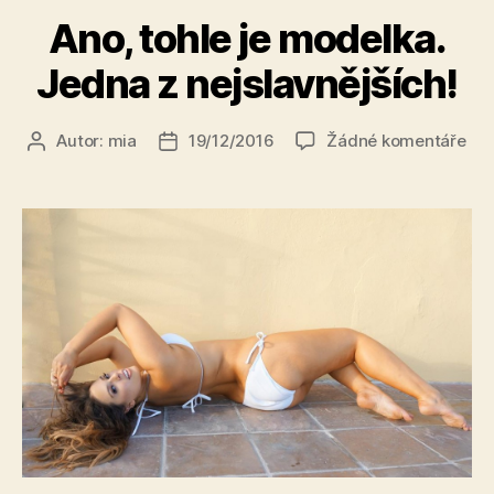
Ano, tohle je modelka.
Jedna z nejslavnějších!
u
Autor:
mia
19/12/2016
Žádné komentáře
Autor
Datum
tex
příspěvku
příspěvku
s
ná
Ano
toh
je
mod
Je
z
nej