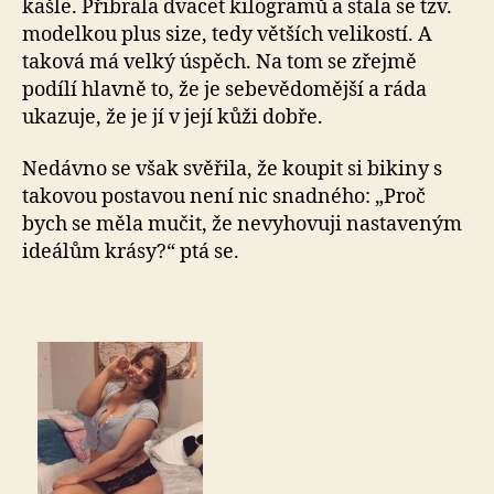
kašle. Přibrala dvacet kilogramů a stala se tzv.
modelkou plus size, tedy větších velikostí. A
taková má velký úspěch. Na tom se zřejmě
podílí hlavně to, že je sebevědomější a ráda
ukazuje, že je jí v její kůži dobře.
Nedávno se však svěřila, že koupit si bikiny s
takovou postavou není nic snadného: „Proč
bych se měla mučit, že nevyhovuji nastaveným
ideálům krásy?“ ptá se.