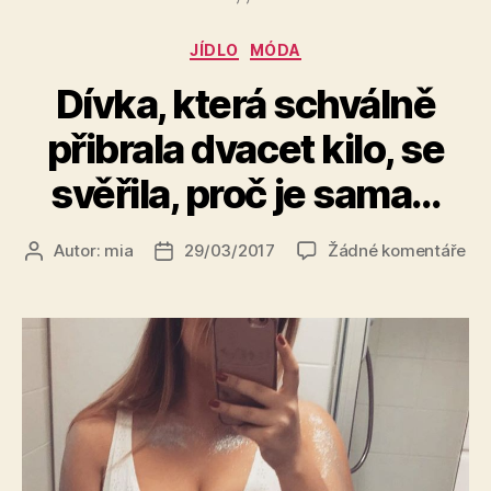
Rubriky
JÍDLO
MÓDA
Dívka, která schválně
přibrala dvacet kilo, se
svěřila, proč je sama…
u
Autor:
mia
29/03/2017
Žádné komentáře
Autor
Datum
tex
příspěvku
příspěvku
s
ná
Dív
kte
sc
při
dv
kilo
se