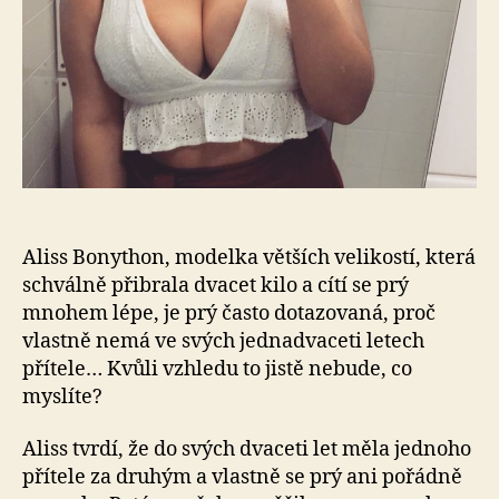
svě
pr
je
sa
Aliss Bonython, modelka větších velikostí, která
schválně přibrala dvacet kilo a cítí se prý
mnohem lépe, je prý často dotazovaná, proč
vlastně nemá ve svých jednadvaceti letech
přítele… Kvůli vzhledu to jistě nebude, co
myslíte?
Aliss tvrdí, že do svých dvaceti let měla jednoho
přítele za druhým a vlastně se prý ani pořádně