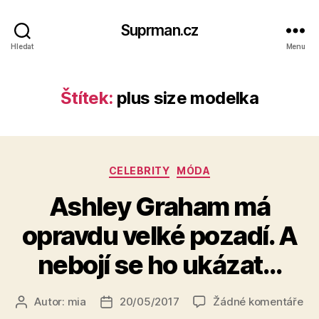
Suprman.cz
Hledat
Menu
Štítek:
plus size modelka
Rubriky
CELEBRITY
MÓDA
Ashley Graham má
opravdu velké pozadí. A
nebojí se ho ukázat…
u
Autor:
mia
20/05/2017
Žádné komentáře
Autor
Datum
tex
příspěvku
příspěvku