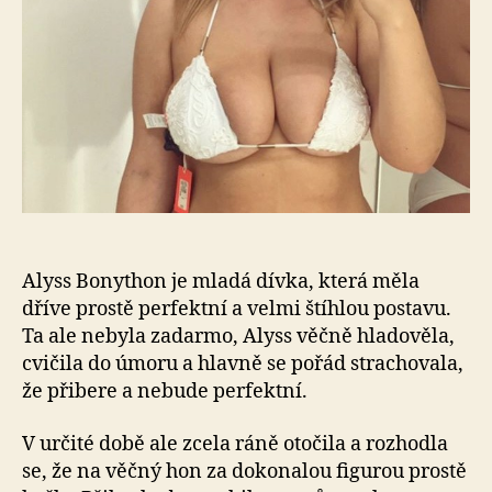
mo
pla
se
jí
kup
ale
šp
Alyss Bonython je mladá dívka, která měla
dříve prostě perfektní a velmi štíhlou postavu.
Ta ale nebyla zadarmo, Alyss věčně hladověla,
cvičila do úmoru a hlavně se pořád strachovala,
že přibere a nebude perfektní.
V určité době ale zcela ráně otočila a rozhodla
se, že na věčný hon za dokonalou figurou prostě