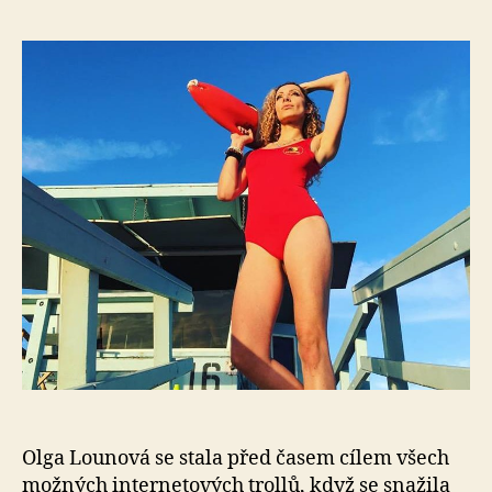
s
ná
To
je
ale
pla
Olg
Lou
už
ner
jak
se
stá
hv
Olga Lounová se stala před časem cílem všech
možných internetových trollů, když se snažila