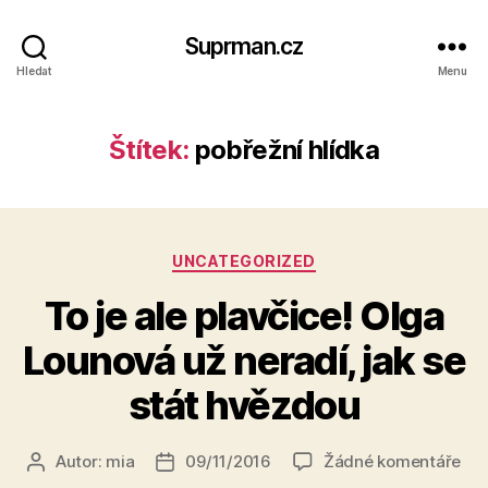
Suprman.cz
Hledat
Menu
Štítek:
pobřežní hlídka
Rubriky
UNCATEGORIZED
To je ale plavčice! Olga
Lounová už neradí, jak se
stát hvězdou
u
Autor:
mia
09/11/2016
Žádné komentáře
Autor
Datum
tex
příspěvku
příspěvku