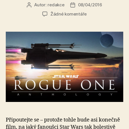
Autor:
redakce
08/04/2016
Autor
Datum
příspěvku
příspěvku
u
Žádné komentáře
textu
s
názvem
Teaser
trailer
Rogue
One:
A
Star
Wars
Story
slibuje
hvězdnou
podívanou!
Připoutejte se – protože tohle bude asi konečně
film, na jaký fanoušci Star Wars tak bolestivě