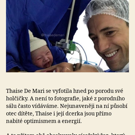
Toh
je
nej
sel
na
sv
Thaise De Mari se vyfotila hned po porodu své
holčičky. A není to fotografie, jaké z porodního
sálu často vídáváme. Nejunaveněji na ní působí
otec dítěte, Thaise i její dcerka jsou přímo
nabité optimismem a energií.