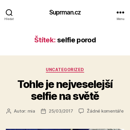
Suprman.cz
Hledat
Menu
Štítek:
selfie porod
Rubriky
UNCATEGORIZED
Tohle je nejveselejší
selfie na světě
u
Autor:
mia
25/03/2017
Žádné komentáře
Autor
Datum
tex
příspěvku
příspěvku
s
ná