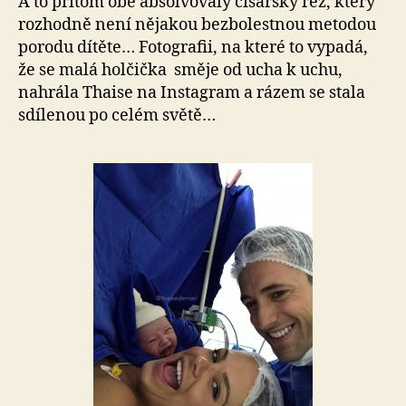
A to přitom obě absolvovaly císařský řez, který
rozhodně není nějakou bezbolestnou metodou
porodu dítěte… Fotografii, na které to vypadá,
že se malá holčička směje od ucha k uchu,
nahrála Thaise na Instagram a rázem se stala
sdílenou po celém světě…