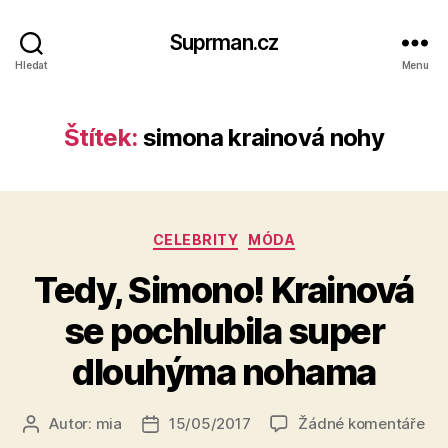
Suprman.cz
Hledat
Menu
Štítek:
simona krainová nohy
Rubriky
CELEBRITY
MÓDA
Tedy, Simono! Krainová
se pochlubila super
dlouhýma nohama
u
Autor:
mia
15/05/2017
Žádné komentáře
Autor
Datum
tex
příspěvku
příspěvku