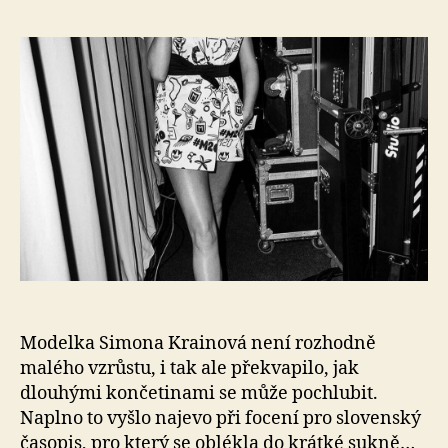
s
ná
Ted
Si
Kra
se
poc
sup
dl
no
Modelka Simona Krainová není rozhodně
malého vzrůstu, i tak ale překvapilo, jak
dlouhými končetinami se může pochlubit.
Naplno to vyšlo najevo při focení pro slovenský
časopis, pro který se oblékla do krátké sukně…