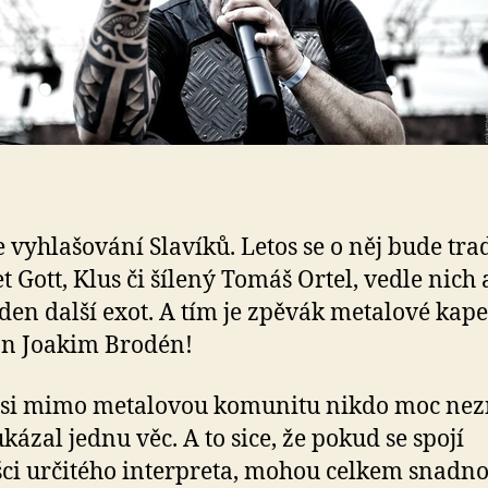
t
j
n
n
S
se vyhlašování Slavíků. Letos se o něj bude tra
t Gott, Klus či šílený Tomáš Ortel, vedle nich 
eden další exot. A tím je zpěvák metalové kape
on Joakim Brodén!
si mimo metalovou komunitu nikdo moc nezn
ukázal jednu věc. A to sice, že pokud se spojí
ci určitého interpreta, mohou celkem snadn