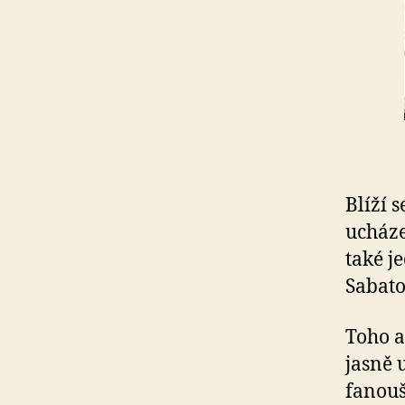
Blíží 
ucháze
také j
Sabat
Toho a
jasně 
fanouš