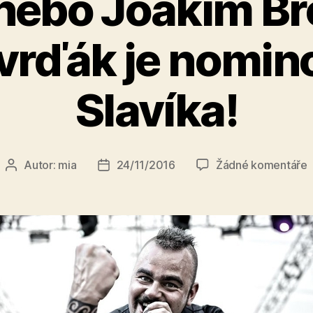
 nebo Joakim B
tvrďák je nomin
Slavíka!
u
Autor:
mia
24/11/2016
Žádné komentáře
Autor
Datum
t
příspěvku
příspěvku
s
G
J
B
T